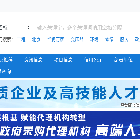
门搜索：
工程
北京
华润万家
变压器
环境
修缮
服务
改
点推荐
资讯信息
项目信息
信用公示
部署单位
员查询
招标问题
VIP项目
招标公告
疫情专题
拟在建项目
中标公告
新闻聚焦
重大投资
政策法规
招商项目