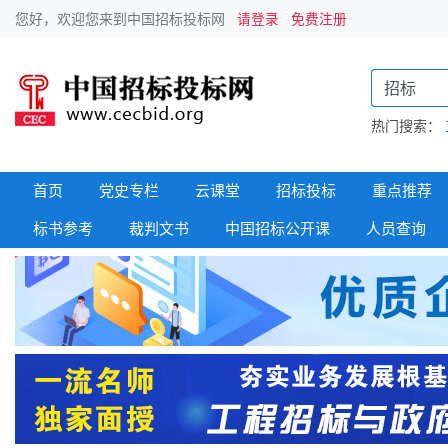
您好，欢迎您来到中国招标投标网
请登录
免费注册
热门搜索：
首页
党史专栏
云课堂
招标投标
重点推荐
标书参考
裁判文书
中国招标公开课
人员查询
政府采购
招标信息
建筑工程
中标信息
国企采购
变更公告
招标专栏