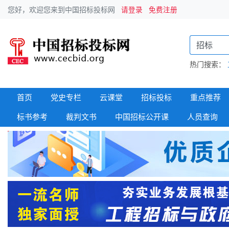
您好，欢迎您来到中国招标投标网
请登录
免费注册
热门搜索：
首页
党史专栏
云课堂
招标投标
重点推荐
标书参考
裁判文书
中国招标公开课
人员查询
政府采购
招标信息
建筑工程
中标信息
国企采购
变更公告
招标专栏