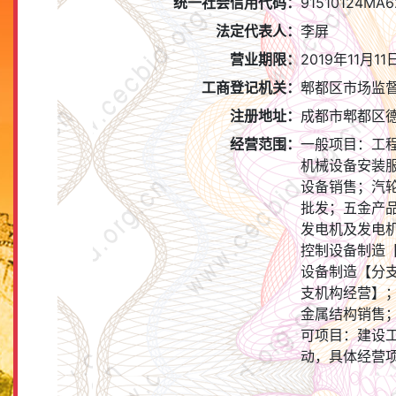
统一社会信用代码：
91510124MA
法定代表人：
李屏
营业期限：
2019年11月11
工商登记机关：
郫都区市场监
注册地址：
成都市郫都区德
经营范围：
一般项目：工
机械设备安装
设备销售；汽
批发；五金产
发电机及发电
控制设备制造
设备制造【分
支机构经营】
金属结构销售
可项目：建设
动，具体经营