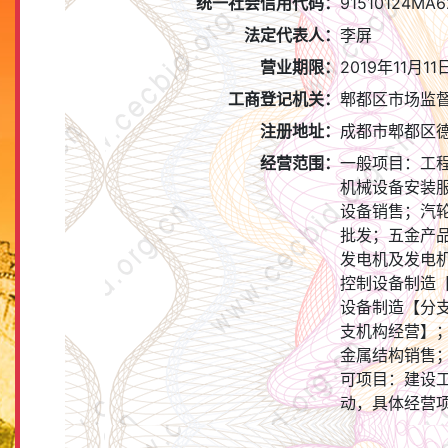
统一社会信用代码：
91510124MA
法定代表人：
李屏
营业期限：
2019年11月11
工商登记机关：
郫都区市场监
注册地址：
成都市郫都区德
经营范围：
一般项目：工
机械设备安装
设备销售；汽
批发；五金产
发电机及发电
控制设备制造
设备制造【分
支机构经营】
金属结构销售
可项目：建设
动，具体经营