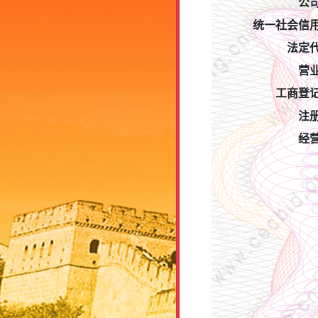
公
统一社会信
法定
营
工商登
注
经