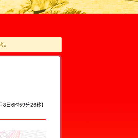
考。
8月8日6时59分26秒
】