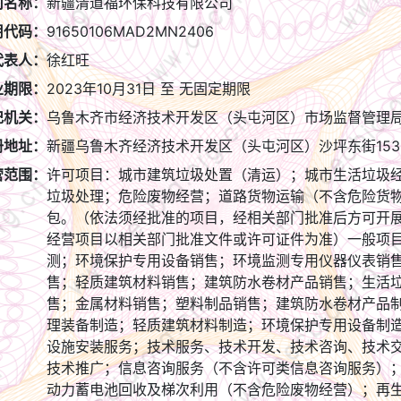
司名称：
新疆清道福环保科技有限公司
用代码：
91650106MAD2MN2406
代表人：
徐红旺
业期限：
2023年10月31日
至
无固定期限
记机关：
乌鲁木齐市经济技术开发区（头屯河区）市场监督管理
册地址：
新疆乌鲁木齐经济技术开发区（头屯河区）沙坪东街153
营范围：
许可项目：城市建筑垃圾处置（清运）；城市生活垃圾
垃圾处理；危险废物经营；道路货物运输（不含危险货
包。（依法须经批准的项目，经相关部门批准后方可开
经营项目以相关部门批准文件或许可证件为准）一般项
测；环境保护专用设备销售；环境监测专用仪器仪表销
售；轻质建筑材料销售；建筑防水卷材产品销售；生活
售；金属材料销售；塑料制品销售；建筑防水卷材产品
理装备制造；轻质建筑材料制造；环境保护专用设备制
设施安装服务；技术服务、技术开发、技术咨询、技术
技术推广；信息咨询服务（不含许可类信息咨询服务）
动力蓄电池回收及梯次利用（不含危险废物经营）；再